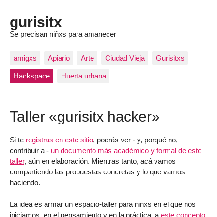
gurisitx
Se precisan niñxs para amanecer
amigxs
Apiario
Arte
Ciudad Vieja
Gurisitxs
Hackspace
Huerta urbana
Taller «gurisitx hacker»
Si te
registras en este sitio
, podrás ver - y, porqué no,
contribuir a -
un documento más académico y formal de este
taller
, aún en elaboración. Mientras tanto, acá vamos
compartiendo las propuestas concretas y lo que vamos
haciendo.
La idea es armar un espacio-taller para niñxs en el que nos
iniciamos, en el pensamiento y en la práctica, a
este concepto